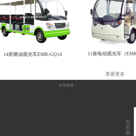
11座电动观光车（EMR-S
14座燃油观光车EMR-GQ14
查看更多
友情链接：
点
击
咨