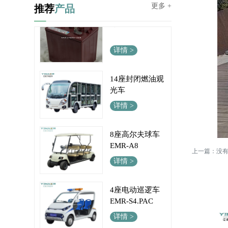
专用电池6V
更多 +
推荐
产品
详情 >
14座封闭燃油观
光车
详情 >
8座高尔夫球车
EMR-A8
详情 >
上一篇：没
4座电动巡逻车
EMR-S4.PAC
详情 >
6座高尔夫球车-