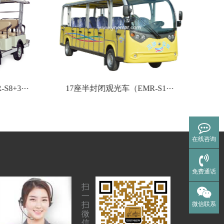
8+3···
17座半封闭观光车（EMR-S1···
2
在线咨询
免费通话
扫
一
微信联系
扫
微
信