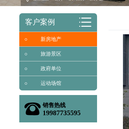
客户案例
6座高尔夫球车-
新房地产
越野加高款
详情 >
旅游景区
6座封闭巡逻车
政府单位
EMR-S6.PAF
运动场馆
详情 >
6座高尔夫球车
销售热线
EMR-A4+2
19987735595
详情 >