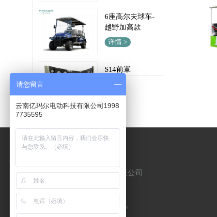
越野加高款
详情 >
S14前罩
详情 >
请您留言
14座仿古观光车（EMR-S14.···
机
科蒂斯1266控制
云南亿玛尔电动科技有限公司1998
器
7735595
详情 >
云南亿玛尔电动科技有限公司
全国服务热线:19987735595
网址:
https://www.ynemar.com