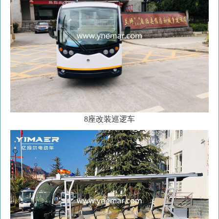
8座改装巡逻车