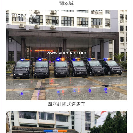
翡翠城
四座封闭式巡逻车